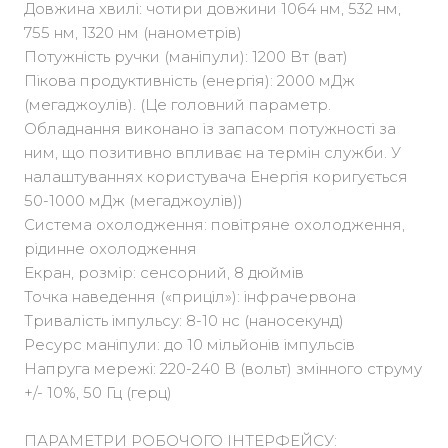
Довжина хвилі: чотири довжини 1064 нм, 532 нм,
755 нм, 1320 нм (нанометрів)
Потужність ручки (маніпули): 1200 Вт (ват)
Пікова продуктивність (енергія): 2000 мДж
(мегаджоулів). (Це головний параметр.
Обладнання виконано із запасом потужності за
ним, що позитивно впливає на термін служби. У
налаштуваннях користувача Енергія коригується
50-1000 мДж (мегаджоулів))
Система охолодження: повітряне охолодження,
рідинне охолодження
Екран, розмір: сенсорний, 8 дюймів
Точка наведення («приціл»): інфрачервона
Тривалість імпульсу: 8-10 нс (наносекунд)
Ресурс маніпули: до 10 мільйонів імпульсів
Напруга мережі: 220-240 В (вольт) змінного струму
+/- 10%, 50 Гц (герц)
ПАРАМЕТРИ РОБОЧОГО ІНТЕРФЕЙСУ: