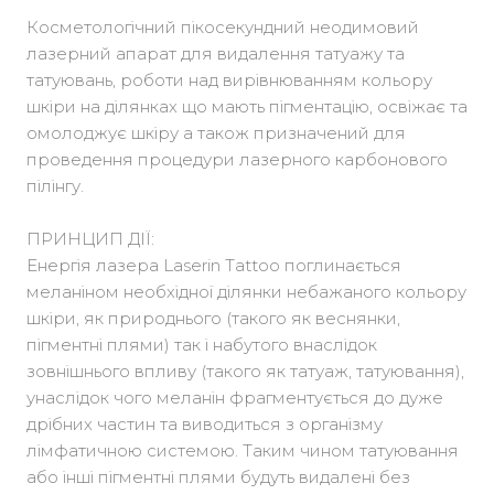
Косметологічний пікосекундний неодимовий
лазерний апарат для видалення татуажу та
татуювань, роботи над вирівнюванням кольору
шкіри на ділянках що мають пігментацію, освіжає та
омолоджує шкіру а також призначений для
проведення процедури лазерного карбонового
пілінгу.
ПРИНЦИП ДІЇ:
Енергія лазера Laserin Tattoo поглинається
меланіном необхідної ділянки небажаного кольору
шкіри, як природнього (такого як веснянки,
пігментні плями) так і набутого внаслідок
зовнішнього впливу (такого як татуаж, татуювання),
унаслідок чого меланін фрагментується до дуже
дрібних частин та виводиться з організму
лімфатичною системою. Таким чином татуювання
або інші пігментні плями будуть видалені без