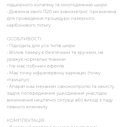
підшкірного колагену та омолодженню шкіри
• Довжина хвилі 1320 нм (нанометри): призначена
для проведення процедури лазерного
карбонового пілінгу
ОСОБЛИВОСТІ:
• Підходить для усіх типів шкіри
• Вплив лазеру є безпечним та зручним, не
уражує нормальні тканини
• Не має побічних ефектів
• Має точну інфрачервону індикацію (точку
«прицілу»)
• Апарат має механізм самоконтролю та захисту
задля попередження ушкодження унаслідок
виникнення нештатної ситуації або виході з ладу
певного елементу
КОМПЛЕКТАЦІЯ: