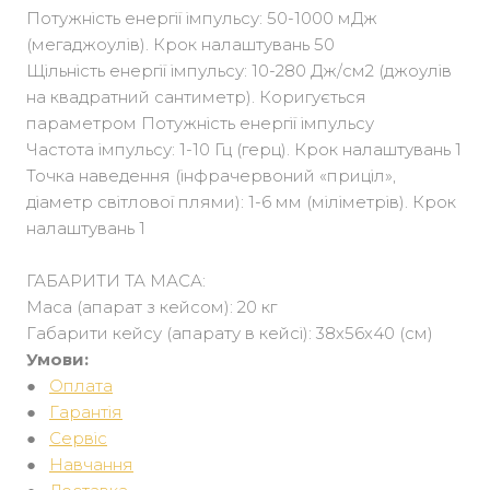
Потужність енергії імпульсу: 50-1000 мДж
(мегаджоулів). Крок налаштувань 50
Щільність енергії імпульсу: 10-280 Дж/см2 (джоулів
на квадратний сантиметр). Коригується
параметром Потужність енергії імпульсу
Частота імпульсу: 1-10 Гц (герц). Крок налаштувань 1
Точка наведення (інфрачервоний «приціл»,
діаметр світлової плями): 1-6 мм (міліметрів). Крок
налаштувань 1
ГАБАРИТИ ТА МАСА:
Маса (апарат з кейсом): 20 кг
Габарити кейсу (апарату в кейсі): 38х56х40 (см)
Умови:
●
Оплата
●
Гарантія
●
Сервіс
●
Навчання