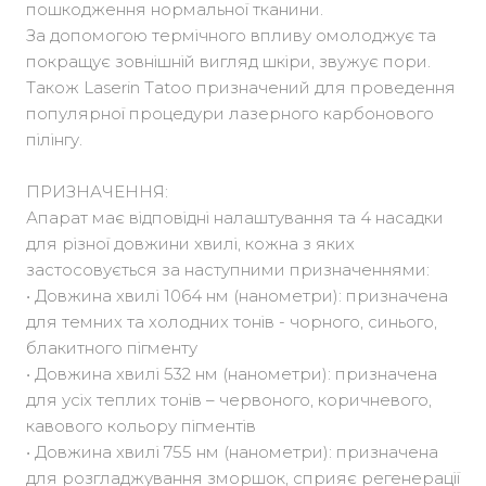
пошкодження нормальної тканини.
За допомогою термічного впливу омолоджує та
покращує зовнішній вигляд шкіри, звужує пори.
Також Laserin Tatoo призначений для проведення
популярної процедури лазерного карбонового
пілінгу.
ПРИЗНАЧЕННЯ:
Апарат має відповідні налаштування та 4 насадки
для різної довжини хвилі, кожна з яких
застосовується за наступними призначеннями:
• Довжина хвилі 1064 нм (нанометри): призначена
для темних та холодних тонів - чорного, синього,
блакитного пігменту
• Довжина хвилі 532 нм (нанометри): призначена
для усіх теплих тонів – червоного, коричневого,
кавового кольору пігментів
• Довжина хвилі 755 нм (нанометри): призначена
для розгладжування зморшок, сприяє регенерації