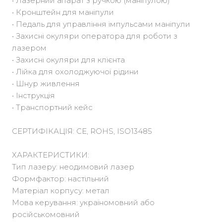
• Лазерний апарат з ручкою (маніпулою)
• Кронштейн для маніпули
• Педаль для управління імпульсами маніпули
• Захисні окуляри оператора для роботи з
лазером
• Захисні окуляри для клієнта
• Лійка для охолоджуючої рідини
• Шнур живлення
• Інструкція
• Транспортний кейс
СЕРТИФІКАЦІЯ: CE, ROHS, ISO13485
ХАРАКТЕРИСТИКИ:
Тип лазеру: неодимовий лазер
Формфактор: настільний
Матеріал корпусу: метал
Мова керування: україномовний або
російськомовний