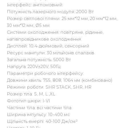
Інтерфейс: англомовний
Потужність лазерного модуля: 2000 Вт
Розмір світлової плями: 25 мм*12 мм, 20 мм*12 мм,
30 мм*12 мм, Ø5 мм
Системи охолодження: повітряне, рідинне,
напівпровідникове охолодження
Дисплей: 10.4-дюймовий, сенсорний
Ресурс маніпули: 30 мільйонів спалахів
Загальна потужність: 5000 Вт
Напруга: 220V±20V, 50Гц
Параметри робочого інтерфейсу:
Довжини хвиль: 755, 808, 1064 нм (комбіновано)
Режими роботи: SHR STACK, SHR, HR
Розмір тіла: S, M, L ,XL
Фототип шкіри: I-VI
Частини тіла: всі частини тіла
Ширина імпульсу: 10-400 мс
Щільність енергії: 40-100 Дж/см²