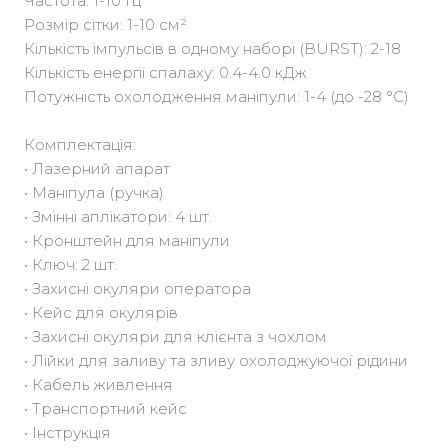
Частота: 1-10 Гц
Розмір сітки: 1-10 см²
Кількість імпульсів в одному наборі (BURST): 2-18
Кількість енергії спалаху: 0.4-4.0 кДж
Потужність охолодження маніпули: 1-4 (до -28 °C)
Комплектація:
• Лазерний апарат
• Маніпула (ручка)
• Змінні аплікатори: 4 шт.
• Кронштейн для маніпули
• Ключ: 2 шт.
• Захисні окуляри оператора
• Кейс для окулярів
• Захисні окуляри для клієнта з чохлом
• Лійки для заливу та зливу охолоджуючої рідини
• Кабель живлення
• Транспортний кейс
• Інструкція