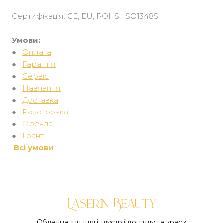
Сертифікація: CE, EU, ROHS, ISO13485
Умови:
●
Оплата
●
Гарантія
●
Сервіс
●
Навчання
●
Доставка
●
Розстрочка
●
Оренда
●
Грант
Всі умови
Laserin Beauty
Обладнання для індустрії догляду та краси