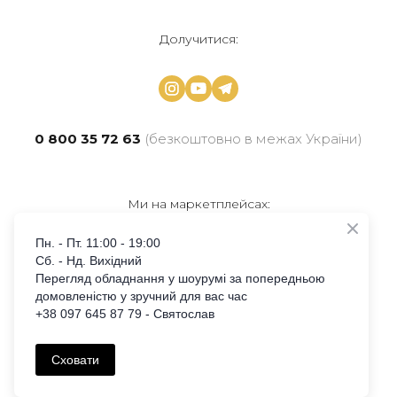
Долучитися:
0 800 35 72 63
(безкоштовно в межах України)
Ми на маркетплейсах:
Пн. - Пт. 11:00 - 19:00
Сб. - Нд. Вихідний
Перегляд обладнання у шоурумі за попередньою
домовленістю у зручний для вас час
+38 097 645 87 79
Святослав
+38 097 645 87 79 - Святослав
Created by
FireAgency
Сховати