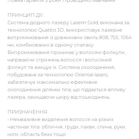
Повна гарантія 3 роки Проводимо навчання
ПРИНЦИП ДІЇ:
Система діодного лазеру Laserin Gold, виконана за
технологією Quattro 3D, використовує лазерне
випромінювання із довжинами хвиль 808, 755, 1064
нм, комбінованих в одному спалаху.
Випромінювання проникає у волосяні фолікули,
нагріваючи стрижень волосся і волосяний
фолікул та знищує їх. Система охолодження,
побудована за технологією Oriental-lasers,
забезпечує максимально ефективне
охолодження ділянки тіла, що піддається впливу
лазера, захищаючи шкіру від пошкоджень.
ПРИЗНАЧЕННЯ:
• Неінвазивне видалення волосся на різних
частинах тіла: обличчя, груди, пахви, спина, руки,
ноги, область бікіні тощо