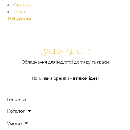
●
Оренда
●
Грант
Всі умови
Laserin Beauty
Обладнання для індустрії догляду та краси
Починай з оренди -
Втілюй ідеї!
Головна
Каталог
Умови