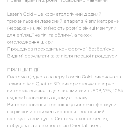
Повна гарантія 2 роки Проводимо навчання
Laserin Gold – це косметологічний діодний
трихвильовий лазерний апарат з 4 аплікаторами
(насадками), які змінюють розмір зіниці маніпули
для епіляції на тілі та обличчі, а також
омолодження шкіри.
Процедура проходить комфортно і безболісно.
Видимі результати вже після першої процедури.
ПРИНЦИП ДІЇ:
Система діодного лазеру Laserin Gold, виконана за
технологією Quattro 3D, використовує лазерне
випромінювання із довжинами хвиль 808, 755, 1064
нм, комбінованих в одному спалаху.
Випромінювання проникає у волосяні фолікули,
нагріваючи стрижень волосся і волосяний
фолікул та знищує їх. Система охолодження,
побудована за технологією Oriental-lasers,