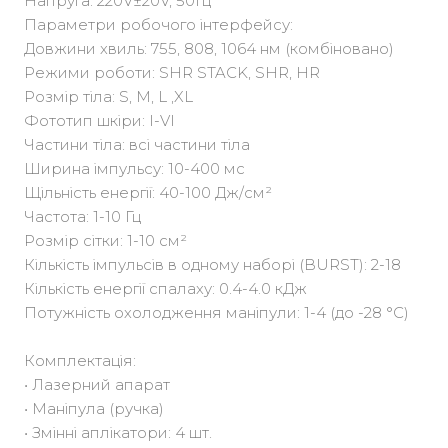
Напруга: 220V±20V, 50Гц
Параметри робочого інтерфейсу:
Довжини хвиль: 755, 808, 1064 нм (комбіновано)
Режими роботи: SHR STACK, SHR, HR
Розмір тіла: S, M, L ,XL
Фототип шкіри: I-VI
Частини тіла: всі частини тіла
Ширина імпульсу: 10-400 мс
Щільність енергії: 40-100 Дж/см²
Частота: 1-10 Гц
Розмір сітки: 1-10 см²
Кількість імпульсів в одному наборі (BURST): 2-18
Кількість енергії спалаху: 0.4-4.0 кДж
Потужність охолодження маніпули: 1-4 (до -28 °C)
Комплектація:
• Лазерний апарат
• Маніпула (ручка)
• Змінні аплікатори: 4 шт.