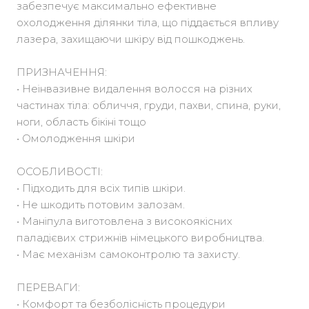
забезпечує максимально ефективне
охолодження ділянки тіла, що піддається впливу
лазера, захищаючи шкіру від пошкоджень.
ПРИЗНАЧЕННЯ:
• Неінвазивне видалення волосся на різних
частинах тіла: обличчя, груди, пахви, спина, руки,
ноги, область бікіні тощо
• Омолодження шкіри
ОСОБЛИВОСТІ:
• Підходить для всіх типів шкіри.
• Не шкодить потовим залозам.
• Маніпула виготовлена з високоякісних
паладієвих стрижнів німецького виробництва.
• Має механізм самоконтролю та захисту.
ПЕРЕВАГИ:
• Комфорт та безболісність процедури