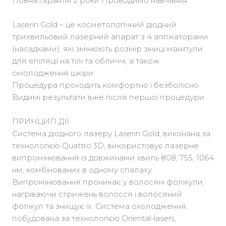
Повна гарантія 2 роки Проводимо навчання
Laserin Gold – це косметологічний діодний
трихвильовий лазерний апарат з 4 аплікаторами
(насадками), які змінюють розмір зіниці маніпули
для епіляції на тілі та обличчі, а також
омолодження шкіри.
Процедура проходить комфортно і безболісно.
Видимі результати вже після першої процедури.
ПРИНЦИП ДІЇ:
Система діодного лазеру Laserin Gold, виконана за
технологією Quattro 3D, використовує лазерне
випромінювання із довжинами хвиль 808, 755, 1064
нм, комбінованих в одному спалаху.
Випромінювання проникає у волосяні фолікули,
нагріваючи стрижень волосся і волосяний
фолікул та знищує їх. Система охолодження,
побудована за технологією Oriental-lasers,