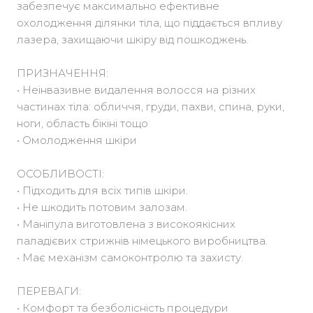
забезпечує максимально ефективне
охолодження ділянки тіла, що піддається впливу
лазера, захищаючи шкіру від пошкоджень.
ПРИЗНАЧЕННЯ:
• Неінвазивне видалення волосся на різних
частинах тіла: обличчя, груди, пахви, спина, руки,
ноги, область бікіні тощо
• Омолодження шкіри
ОСОБЛИВОСТІ:
• Підходить для всіх типів шкіри.
• Не шкодить потовим залозам.
• Маніпула виготовлена з високоякісних
паладієвих стрижнів німецького виробництва.
• Має механізм самоконтролю та захисту.
ПЕРЕВАГИ:
• Комфорт та безболісність процедури