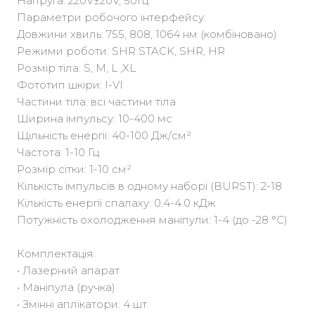
Напруга: 220V±20V, 50Гц
Параметри робочого інтерфейсу:
Довжини хвиль: 755, 808, 1064 нм (комбіновано)
Режими роботи: SHR STACK, SHR, HR
Розмір тіла: S, M, L ,XL
Фототип шкіри: I-VI
Частини тіла: всі частини тіла
Ширина імпульсу: 10-400 мс
Щільність енергії: 40-100 Дж/см²
Частота: 1-10 Гц
Розмір сітки: 1-10 см²
Кількість імпульсів в одному наборі (BURST): 2-18
Кількість енергії спалаху: 0.4-4.0 кДж
Потужність охолодження маніпули: 1-4 (до -28 °C)
Комплектація:
• Лазерний апарат
• Маніпула (ручка)
• Змінні аплікатори: 4 шт.