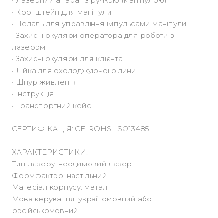
• Лазерний апарат з ручкою (маніпулою)
• Кронштейн для маніпули
• Педаль для управління імпульсами маніпули
• Захисні окуляри оператора для роботи з
лазером
• Захисні окуляри для клієнта
• Лійка для охолоджуючої рідини
• Шнур живлення
• Інструкція
• Транспортний кейс
СЕРТИФІКАЦІЯ: CE, ROHS, ISO13485
ХАРАКТЕРИСТИКИ:
Тип лазеру: неодимовий лазер
Формфактор: настільний
Матеріал корпусу: метал
Мова керування: україномовний або
російськомовний