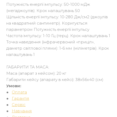
Потужність енергії імпульсу: 50-1000 мДж
(мегаджоулів). Крок налаштувань 50
Щільність енергії імпульсу: 10-280 Дж/см2 (джоулів
на квадратний сантиметр). Коригується
параметром Потужність енергії імпульсу
Частота імпульсу: 1-10 Гц (герц). Крок налаштувань 1
Точка наведення (інфрачервоний «приціл»,
діаметр світлової плями): 1-6 мм (міліметрів). Крок
налаштувань 1
ГАБАРИТИ ТА МАСА:
Маса (апарат з кейсом): 20 кг
Габарити кейсу (апарату в кейсі): 38х56х40 (см)
Умови:
●
Оплата
●
Гарантія
●
Сервіс
●
Навчання