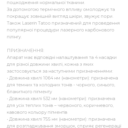
пошкодження нормальної тканини.
За допомогою термічного впливу омолоджує та
покращує зовнішній вигляд шкіри, звужує пори.
Також Laserin Tatoo призначений для проведення
популярної процедури лазерного карбонового
пілінгу.
ПРИЗНАЧЕННЯ:
Апарат має відповідні налаштування та 4 насадки
для різної довжини хвилі, кожна з яких
застосовується за наступними призначеннями:
• Довжина хвилі 1064 нм (нанометри): призначена
для темних та холодних тонів - чорного, синього,
блакитного пігменту
• Довжина хвилі 532 нм (нанометри): призначена
для усіх теплих тонів – червоного, коричневого,
кавового кольору пігментів
• Довжина хвилі 755 нм (нанометри): призначена
для розгладжування зморшок, сприяє регенерації