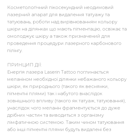
Косметологічний пікосекундний неодимовий
лазерний апарат для видалення татуажу та
татуювань, роботи над вирівнюванням кольору
шкіри на ділянках що мають пігментацію, освіжає та
омолоджує шкіру а також призначений для
проведення процедури лазерного карбонового
пілінгу.
ПРИНЦИП ДІЇ:
Енергія лазера Laserin Tattoo поглинається
меланіном необхідної ділянки небажаного кольору
шкіри, як природнього (такого як веснянки,
пігментні плями) так і набутого внаслідок
зовнішнього впливу (такого як татуаж, татуювання),
унаслідок чого меланін фрагментується до дуже
дрібних частин та виводиться з організму
лімфатичною системою. Таким чином татуювання
або інші пігментні плями будуть видалені без