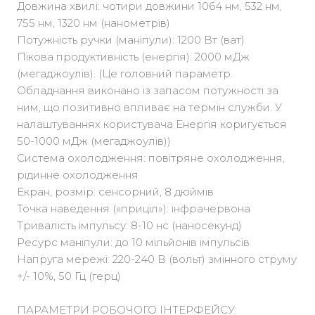
Довжина хвилі: чотири довжини 1064 нм, 532 нм,
755 нм, 1320 нм (нанометрів)
Потужність ручки (маніпули): 1200 Вт (ват)
Пікова продуктивність (енергія): 2000 мДж
(мегаджоулів). (Це головний параметр.
Обладнання виконано із запасом потужності за
ним, що позитивно впливає на термін служби. У
налаштуваннях користувача Енергія коригується
50-1000 мДж (мегаджоулів))
Система охолодження: повітряне охолодження,
рідинне охолодження
Екран, розмір: сенсорний, 8 дюймів
Точка наведення («приціл»): інфрачервона
Тривалість імпульсу: 8-10 нс (наносекунд)
Ресурс маніпули: до 10 мільйонів імпульсів
Напруга мережі: 220-240 В (вольт) змінного струму
+/- 10%, 50 Гц (герц)
ПАРАМЕТРИ РОБОЧОГО ІНТЕРФЕЙСУ: