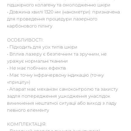
підшкірного колагену та омолодженню шкіри
• Довжина хвилі 1320 нм (нанометри): призначена
для проведення процедури лазерного
карбонового пілінгу
ОСОБЛИВОСТІ:
• Підходить для усіх типів шкіри
• Вплив лазеру є безпечним та зручним, не
уражує нормальні тканини
• Не має побічних ефектів
• Має точну інфрачервону індикацію (точку
«прицілу»)
• Апарат має механізм самоконтролю та захисту
задля попередження ушкодження унаслідок
виникнення нештатної ситуації або виході з ладу
певного елементу
КОМПЛЕКТАЦІЯ: