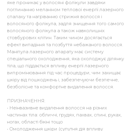
яке проникає у волосяні фолікули завдяки
поглинанню меланіном теплової енергії лазерного
спалаху та нагріванню стрижня волосся і
волосяного фолікула, задля знищення того самого
волосяного фолікула а також навколишніх
стовбурових клітин. Таким чином досягається
ефект випадіння та позбуття небажаного волосся.
Маніпула лазерного апарату має систему
спеціального охолодження, яка охолоджує ділянку
тіла, що піддається впливу енергії лазерного
випромінювання під час процедури, чим захищає
шкіру від пошкоджень і, забезпечуючи безпечне,
безболісне та комфортне видалення волосся.
ПРИЗНАЧЕННЯ:
• Неінвазивне видалення волосся на різних
частинах тіла: обличчі, грудях, пахвах, спині, руках,
ногах, області бікіні тощо
• Омолодження шкіри (супутня дія впливу