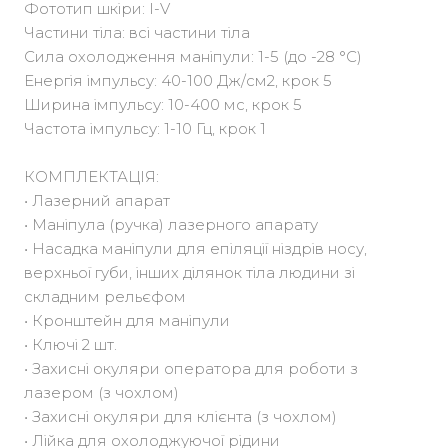
Фототип шкіри: I-V
Частини тіла: всі частини тіла
Сила охолодження маніпули: 1-5 (до -28 °C)
Енергія імпульсу: 40-100 Дж/см2, крок 5
Ширина імпульсу: 10-400 мс, крок 5
Частота імпульсу: 1-10 Гц, крок 1
КОМПЛЕКТАЦІЯ:
• Лазерний апарат
• Маніпула (ручка) лазерного апарату
• Насадка маніпули для епіляції ніздрів носу,
верхньої губи, інших ділянок тіла людини зі
складним рельєфом
• Кронштейн для маніпули
• Ключі 2 шт.
• Захисні окуляри оператора для роботи з
лазером (з чохлом)
• Захисні окуляри для клієнта (з чохлом)
• Лійка для охолоджуючої рідини