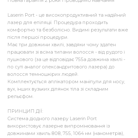
Повна гарантія 2 роки Проводимо навчання
Laserin Port - це високопродуктивний та надійний
лазер для епіляції. Процедура проходить
комфортно та безболісно. Видимі результати вже
після першої процедури.
Має три довжини хвилі, завдяки чому здатен
працювати зі всіма типами волосся - від рудого і
пушкового (за це відповідає 755а довжина хвилі -
по суті аналог олександритового лазера) до
волосся темношкірих людей.
Комплектується аплікатором маніпули для носу,
вух, інших вузьких ділянок тіла зі складним
рельєфом.
ПРИНЦИП ДІЇ:
Система діодного лазеру Laserin Port
використовує лазерне випромінювання із
довжинами хвиль 808, 755, 1064 нм (нанометрів),