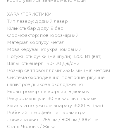
користуватись, займає мало місця
ХАРАКТЕРИСТИКИ:
Тип лазеру: діодний лазер
Кількість бар діоду: 8 бар
Формфактор: повнорозмірний
Матеріал корпусу: метал
Мова керування: україномовний
Потужність ручки (маніпули): 1200 Вт (ват)
Щільність енергії: 40-120 Дж/см2
Розмір світлової плями: 25х12 мм (міліметрів)
Система охолодження: повітряне, рідинне,
напівпровідникове охолодження
Екран, розмір: сенсорний, 8 дюймів
Ресурс маніпули: 30 мільйонів спалахів
Загальна потужність апарату: 3000 Вт (ват)
Робочий інтерфейс та параметри:
Довжина хвилі: 755 нм / 808 нм / 1064 нм
Стать: Чоловік / Жінка