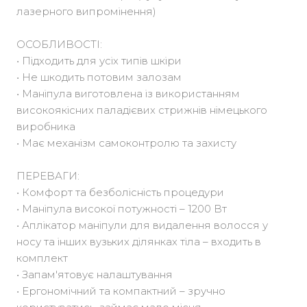
лазерного випромінення)
ОСОБЛИВОСТІ:
• Підходить для усіх типів шкіри
• Не шкодить потовим залозам
• Маніпула виготовлена із використанням
високоякісних паладієвих стрижнів німецького
виробника
• Має механізм самоконтролю та захисту
ПЕРЕВАГИ:
• Комфорт та безболісність процедури
• Маніпула високої потужності – 1200 Вт
• Аплікатор маніпули для видалення волосся у
носу та інших вузьких ділянках тіла – входить в
комплект
• Запам'ятовує налаштування
• Ергономічний та компактний – зручно